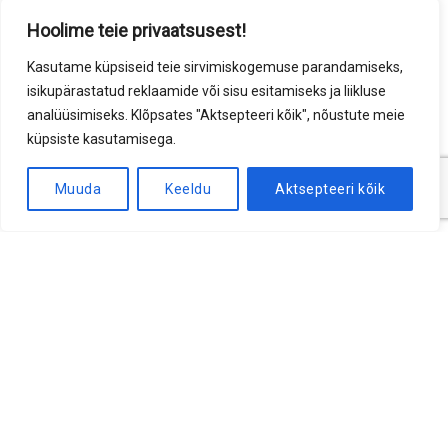
Hoolime teie privaatsusest!
Kasutame küpsiseid teie sirvimiskogemuse parandamiseks,
MEIE TOOTED
isikupärastatud reklaamide või sisu esitamiseks ja liikluse
analüüsimiseks. Klõpsates "Aktsepteeri kõik", nõustute meie
Multilift konteinerid
küpsiste kasutamisega.
Uuri rohkem
Muuda
Keeldu
Aktsepteeri kõik