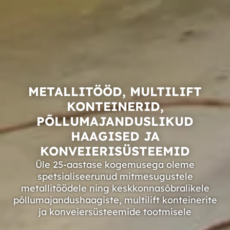
METALLITÖÖD, MULTILIFT
KONTEINERID,
PÕLLUMAJANDUSLIKUD
HAAGISED JA
KONVEIERISÜSTEEMID
Üle 25-aastase kogemusega oleme
spetsialiseerunud mitmesugustele
metallitöödele ning keskkonnasõbralikele
põllumajandushaagiste, multilift konteinerite
ja konveiersüsteemide tootmisele